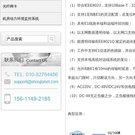
（1）符合IEEE8023，支持10Base-T，
光纤网卡
（2）支持1至8路E1的灵活配置，在复位
机房动力环境监控系统
（3）具有E1线路本端和远端环回功能；
（4）以太网数据透明传输，以太网口支持A
（5）能透明传输IEEE8021Q 规定的超
（6）工作中支持E1信道的热插拔，并自
（7）支持本地系统对远端系统的复位；
（8）允许8路E1有10ms的传输时延差
率超出门限时，只切断该方向，另一方向
（9）AC220V，DC-48V/DC24V等供
（10）DC-48无正负极之分，正负极
典型应用：