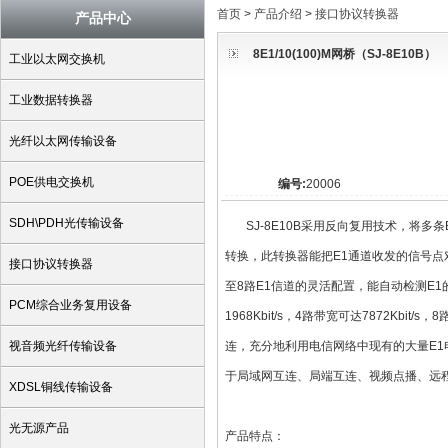
首页
>
产品介绍
>
接口协议转换器
产品中心
8E1/10(100)M网桥（SJ-8E10B）
工业以太网交换机
工业数据转换器
光纤以太网传输设备
POE供电交换机
编号:
20006
SDH\PDH光传输设备
SJ-8E10B采用反向复用技术，将多条E
转换，此转换器能把E1通道收发的信号点
接口协议转换器
至8路E1信道的灵活配置，能自动检测E
PCM综合业务复用设备
1968Kbit/s，4路带宽可达7872Kbit
视音频光纤传输设备
连，充分地利用电信网络中现有的大量E
于局域网互连、局端互连、视频点播、远
XDSL铜线传输设备
光无源产品
产品特点：